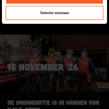
teamgenoten of collega’s in hetzelfde startvak
staat.
Selectie toestaan
LEES HET BERICHT
DUTCH MASTERS OF MTB
15 NOVEMBER '26
De organisatie is in handen van