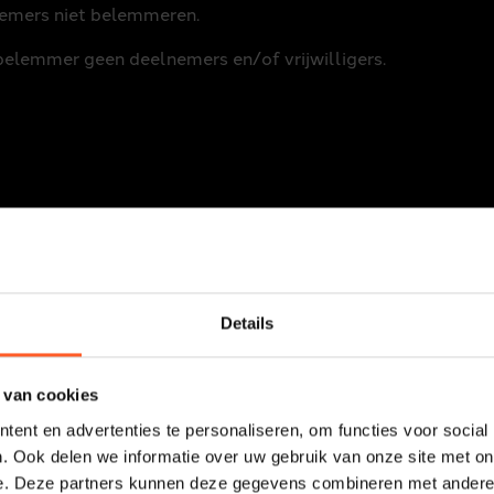
nemers niet belemmeren.
belemmer geen deelnemers en/of vrijwilligers.
 We zagen afgelopen jaren dat onder onze social media ber
wij jullie als bezoeker waarschuwen, klik niet op linkjes di
Details
ële Tracx App om de deelnemers te volgen.
gaan gedurende het event, maar een gewaarschuwd mens tel
 van cookies
ent en advertenties te personaliseren, om functies voor social
. Ook delen we informatie over uw gebruik van onze site met on
Instagrampagina
e. Deze partners kunnen deze gegevens combineren met andere i