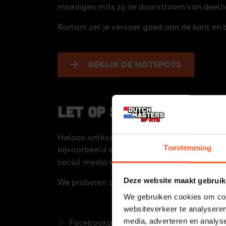
moedigen mits zij de doorstroom van deel
Kortom zet je vervoer goed aan de kant en 
BEKIJK DE HOTSPOTS
Let op SPAM
Helaas ontkomen wij er ook niet aan, SPAM.
bijvoorbeeld een ‘livestream’. Graag willen 
Toestemming
social media kanalen, website en de offici
We proberen dit zoveel mogelijk tegen te 
Deze website maakt gebruik
We gebruiken cookies om cont
websiteverkeer te analyseren
Facebookpagina
media, adverteren en analys