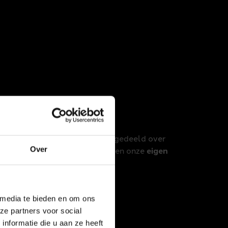
ichten, ‘fake’ linkjes werden gedeeld over
e je niet vertrouwd en volg alleen onze
eigen
Over
t natuurlijk voor twee.
 media te bieden en om ons
ze partners voor social
Download de App
nformatie die u aan ze heeft