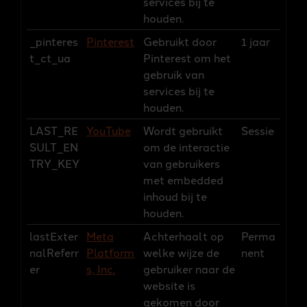
services bij te
houden.
_pinteres
Pinterest
Gebruikt door
1 jaar
t_ct_ua
Pinterest om het
gebruik van
services bij te
houden.
LAST_RE
YouTube
Wordt gebruikt
Sessie
SULT_EN
om de interactie
TRY_KEY
van gebruikers
met embedded
inhoud bij te
houden.
lastExter
Meta
Achterhaalt op
Perma
nalReferr
Platform
welke wijze de
nent
er
s, Inc.
gebruiker naar de
website is
gekomen door