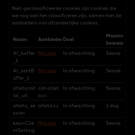
Niet-geclassificeerde cookies zijn cookies die
we nog aan het classificeren zijn, samen met de
aanbieders van afzonderlijke cookies.
Maximale
Naam
Aanbieder
Doel
bewaarterm
AI_buffer
MyLabs
In afwachting
Sessie
_1
AI_sentB
MyLabs
In afwachting
Sessie
uffer_1
atleta:init
cdn.atlet
In afwachting
Sessie
ial_url
a.cc
atleta_se
atleta.cc
In afwachting
1 dag
ssion
keyv:Clie
MyLabs
In afwachting
Sessie
ntSetting