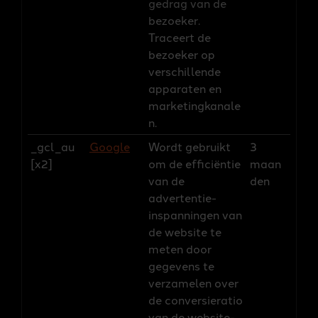
gedrag van de
bezoeker.
Traceert de
bezoeker op
verschillende
apparaten en
marketingkanale
n.
_gcl_au
Google
Wordt gebruikt
3
[x2]
om de efficiëntie
maan
van de
den
advertentie-
inspanningen van
de website te
meten door
gegevens te
verzamelen over
de conversieratio
van de website-