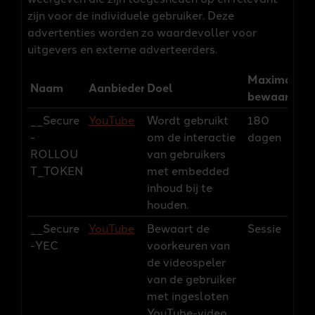
zijn voor de individuele gebruiker. Deze
advertenties worden zo waardevoller voor
uitgevers en externe adverteerders.
Maximale
Naam
Aanbieder
Doel
bewaarterm
__Secure
YouTube
Wordt gebruikt
180
-
om de interactie
dagen
ROLLOU
van gebruikers
T_TOKEN
met embedded
inhoud bij te
houden.
__Secure
YouTube
Bewaart de
Sessie
-YEC
voorkeuren van
de videospeler
van de gebruiker
met ingesloten
YouTube-video