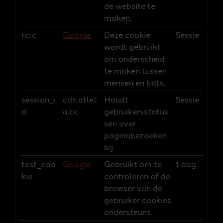
de website te
maken.
rc::c
Google
Deze cookie
Sessie
wordt gebruikt
om onderscheid
te maken tussen
mensen en bots.
session_i
cdn.atlet
Houdt
Sessie
d
a.cc
gebruikersstatus
sen over
paginabezoeken
bij.
test_coo
Google
Gebruikt om te
1 dag
kie
controleren of de
browser van de
gebruiker cookies
ondersteunt.