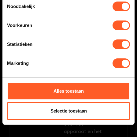
Toestemmingsselectie
Google Analytics
Noodzakelijk
te verzenden
over het
apparaat en het
Voorkeuren
gedrag van de
bezoeker.
Statistieken
Traceert de
bezoeker op
verschillende
Marketing
apparaten en
marketingkanale
n.
Alles toestaan
_ga_#
Google
Gebruikt om
2 jaar
[x2]
gegevens naar
Google Analytics
Selectie toestaan
te verzenden
over het
apparaat en het