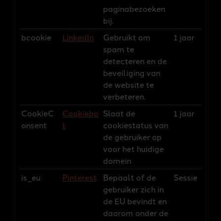
paginabezoeken
bij.
bcookie
LinkedIn
Gebruikt om
1 jaar
spam te
detecteren en de
beveiliging van
de website te
verbeteren.
CookieC
Cookiebo
Slaat de
1 jaar
onsent
t
cookiestatus van
de gebruiker op
voor het huidige
domein
is_eu
Pinterest
Bepaalt of de
Sessie
gebruiker zich in
de EU bevindt en
daarom onder de