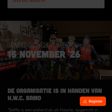
LEES HET BERICHT
DUTCH MASTERS OF MTB
15 NOVEMBER '26
De organisatie is in handen van
H.W.C. SaMo
“SaMo is een wielerclub uit Haarle, opgericht in