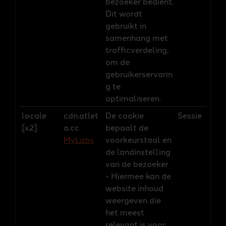
bezoeker bedient.
Dit wordt
gebruikt in
samenhang met
trafficverdeling,
om de
gebruikerservarin
g te
optimaliseren.
locale
cdn.atlet
De cookie
Sessie
[x2]
a.cc
bepaalt de
MyLabs
voorkeurstaal en
de landinstelling
van de bezoeker
- Hiermee kan de
website inhoud
weergeven die
het meest
relevant is voor