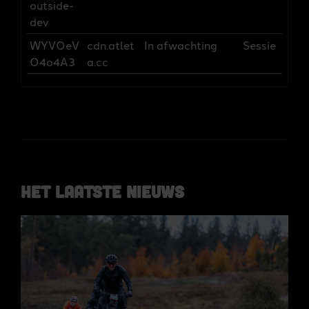
outside-
dev
WYVOeV
cdn.atlet
In afwachting
Sessie
O4o4A3
a.cc
Het laatste nieuws