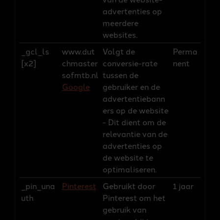
advertenties op
meerdere
websites.
_gcl_ls
www.dut
Volgt de
Perma
[x2]
chmaster
conversie-rate
nent
sofmtb.nl
tussen de
Google
gebruiker en de
advertentiebann
ers op de website
- Dit dient om de
relevantie van de
advertenties op
de website te
optimaliseren.
_pin_una
Pinterest
Gebruikt door
1 jaar
uth
Pinterest om het
gebruik van