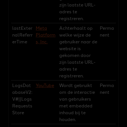
zijn laatste URL-
adres te
registreren.
lastExter
Meta
Achterhaalt op
Perma
nalReferr
Platform
welke wijze de
nent
erTime
s, Inc.
gebruiker naar de
website is
gekomen door
zijn laatste URL-
adres te
registreren.
LogsDat
YouTube
Wordt gebruikt
Perma
abaseV2:
om de interactie
nent
V#||Logs
van gebruikers
Requests
met embedded
Store
inhoud bij te
houden.