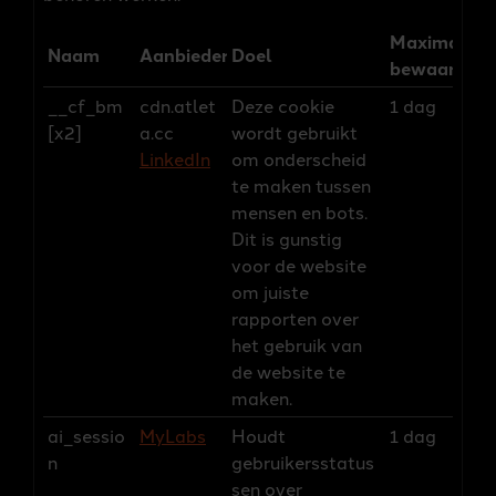
Maximale
Naam
Aanbieder
Doel
bewaarterm
__cf_bm
cdn.atlet
Deze cookie
1 dag
[x2]
a.cc
wordt gebruikt
LinkedIn
om onderscheid
te maken tussen
mensen en bots.
Dit is gunstig
voor de website
om juiste
rapporten over
het gebruik van
de website te
maken.
ai_sessio
MyLabs
Houdt
1 dag
n
gebruikersstatus
sen over