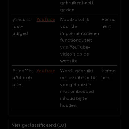
gebruiker heeft
gezien.
yt-icons-
YouTube
Noodzakelijk
Perma
last-
voor de
nent
purged
implementatie en
functionaliteit
van YouTube-
video's op de
website.
YtIdbMet
YouTube
Wordt gebruikt
Perma
a#datab
om de interactie
nent
ases
van gebruikers
met embedded
inhoud bij te
houden.
Niet geclassificeerd (10)