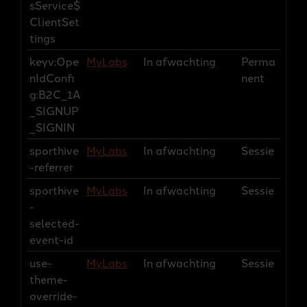
sService$
ClientSet
tings
keyv:Ope
MyLabs
In afwachting
Perma
nIdConfi
nent
g:B2C_1A
_SIGNUP
_SIGNIN
sporthive
MyLabs
In afwachting
Sessie
-referrer
sporthive
MyLabs
In afwachting
Sessie
-
selected-
event-id
use-
MyLabs
In afwachting
Sessie
theme-
override-