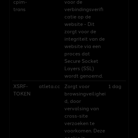
cpim-
voor de
trans
verbindingsverifi
catie op de
website - Dit
zorgt voor de
integriteit van de
website via een
proces dat
Secure Socket
Layers (SSL)
wordt genoemd.
XSRF-
atleta.cc
Zorgt voor
1 dag
TOKEN
browsingveilighei
d, door
vervalsing van
cross-site
verzoeken te
voorkomen. Deze
cookie is