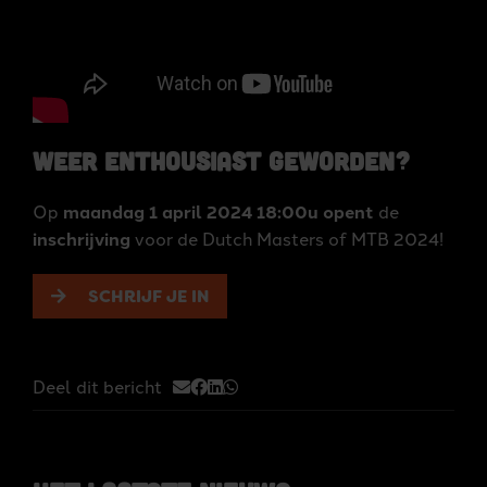
Weer enthousiast geworden?
Op
maandag 1 april 2024 18:00u
opent
de
inschrijving
voor de Dutch Masters of MTB 2024!
SCHRIJF JE IN
Mailen naar
Posten naar Facebook
Posten naar LinkedIn
Versturen via WhatsApp
Deel dit bericht