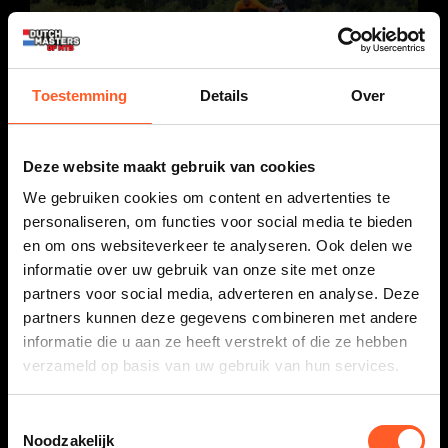
Sallands Mooiste 2026: de ideale
Toestemming
Details
Over
voorbereiding op de DMoMTB
Ben jij al bezig met de voorbereiding op de Dutch
Masters of MTB 2026? Zet dan zondag 5 juli 2026
Deze website maakt gebruik van cookies
alvast in je agenda voor Sallands Mooiste!
We gebruiken cookies om content en advertenties te
personaliseren, om functies voor social media te bieden
Sallands Mooiste is al jarenlang een begrip onder
fietsliefhebbers en biedt prachtige routes voor
en om ons websiteverkeer te analyseren. Ook delen we
racefietsers, gravelaars, mountainbikers én
informatie over uw gebruik van onze site met onze
gezinnen. Of je nu je conditie wilt aanscherpen, je
partners voor social media, adverteren en analyse. Deze
materiaal wilt testen of gewoon wilt genieten van
partners kunnen deze gegevens combineren met andere
een mooie dag fietsen door het Sallandse
informatie die u aan ze heeft verstrekt of die ze hebben
landschap: er is voor iedereen een passende route.
verzameld op basis van uw gebruik van hun services.
Naast een sportieve en gezellige dag is Sallands
Mooiste ook de perfecte gelegenheid om
Toestemmingsselectie
wedstrijdervaring en duurvermogen op te bouwen
Noodzakelijk