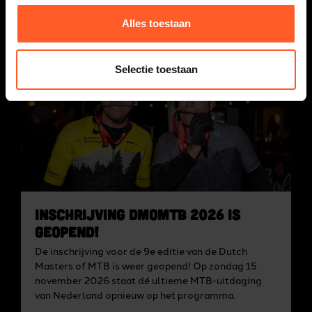
Doe mee aan Sallands Mooiste 2026 en trap samen
Alles toestaan
met ons af naar een nieuw fietsseizoen!
LEES HET BERICHT
Selectie toestaan
Inschrijving DMoMTB 2026 is
geopend!
De inschrijving voor de 9e editie van de Dutch
Masters of MTB is weer geopend! Op zondag 15
november 2026 staat dé ultieme MTB-uitdaging
van Nederland opnieuw op het programma.