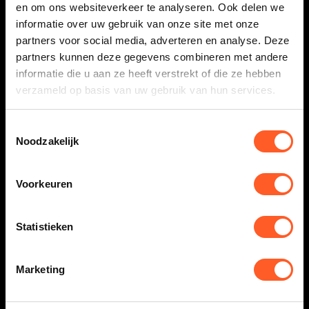
en om ons websiteverkeer te analyseren. Ook delen we
informatie over uw gebruik van onze site met onze
partners voor social media, adverteren en analyse. Deze
Sallands Mooiste 2026: de ideale
partners kunnen deze gegevens combineren met andere
voorbereiding op de DMoMTB
informatie die u aan ze heeft verstrekt of die ze hebben
Ben jij al bezig met de voorbereiding op de Dutch
verzameld op basis van uw gebruik van hun services.
Masters of MTB 2026? Zet dan zondag 5 juli 2026
alvast in je agenda voor Sallands Mooiste!
Toestemmingsselectie
Sallands Mooiste is al jarenlang een begrip onder
Noodzakelijk
fietsliefhebbers en biedt prachtige routes voor
racefietsers, gravelaars, mountainbikers én
gezinnen. Of je nu je conditie wilt aanscherpen, je
Voorkeuren
materiaal wilt testen of gewoon wilt genieten van
een mooie dag fietsen door het Sallandse
landschap: er is voor iedereen een passende route.
Statistieken
Naast een sportieve en gezellige dag is Sallands
Mooiste ook de perfecte gelegenheid om
Marketing
wedstrijdervaring en duurvermogen op te bouwen
richting de Dutch Masters of MTB 2026.