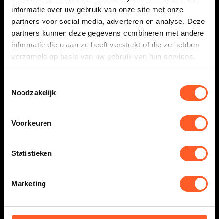
met ons af naar een nieuw fietsseizoen!
informatie over uw gebruik van onze site met onze
LEES HET BERICHT
partners voor social media, adverteren en analyse. Deze
partners kunnen deze gegevens combineren met andere
informatie die u aan ze heeft verstrekt of die ze hebben
verzameld op basis van uw gebruik van hun services.
Toestemmingsselectie
Noodzakelijk
Voorkeuren
Inschrijving DMoMTB 2026 is
geopend!
Statistieken
De inschrijving voor de 9e editie van de Dutch
Masters of MTB is weer geopend! Op zondag 15
november 2026 staat dé ultieme MTB-uitdaging
Marketing
van Nederland opnieuw op het programma.
Wil jij verzekerd zijn van een goede startpositie?