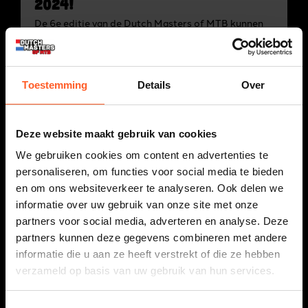
2024!
De 6e editie van de Dutch Masters of MTB kunnen
wij ons nog goed herinneren! Wat een geweldige
dag! Blik nog één keer terug met de Dutch Masters
of MTB 2023 aftermovie.
Toestemming
Details
Over
LEES HET BERICHT
Deze website maakt gebruik van cookies
We gebruiken cookies om content en advertenties te
personaliseren, om functies voor social media te bieden
en om ons websiteverkeer te analyseren. Ook delen we
informatie over uw gebruik van onze site met onze
partners voor social media, adverteren en analyse. Deze
partners kunnen deze gegevens combineren met andere
Podcast Pedaleurs x Dutch
informatie die u aan ze heeft verstrekt of die ze hebben
Masters of MTB
verzameld op basis van uw gebruik van hun services.
In deze speciale editie nemen de mannen van de
Pedaleurs jullie mee naar de Dutch Masters of MTB