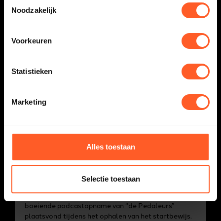
Toestemmingsselectie
2023. De microfoons stonden zaterdag live klaar
Noodzakelijk
op het podium tijdens het ophalen van de nummers
en de dag nadien in de studio voor de terugblik.
Voorkeuren
LEES HET BERICHT
Statistieken
Marketing
Alles toestaan
Succesvolle 6e editie
Met tevredenheid kijken we terug op een geslaagde
Selectie toestaan
en vlekkeloze editie. Op vrijdag genoten we van een
succesvolle feestbingo, terwijl op zaterdag een
boeiende podcastopname van “de Pedaleurs”
plaatsvond tijdens het ophalen van het startbewijs.